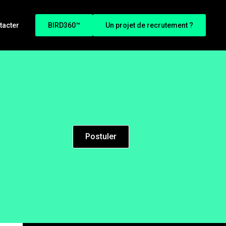
tacter
BIRD360™
Un projet de recrutement ?
Postuler