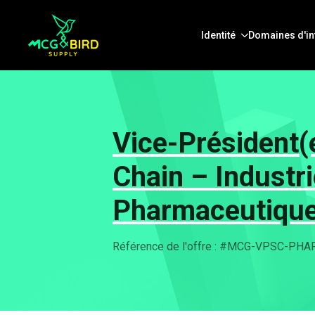
Identité
Domaines d'in
Vice-Président(
Chain – Industri
Pharmaceutique
Référence de l'offre : #MCG-VPSC-PH