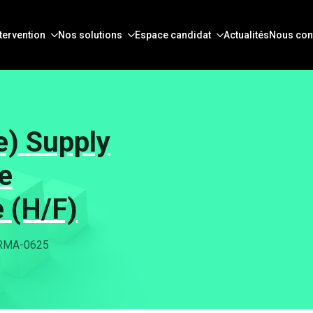
tervention
Nos solutions
Espace candidat
Actualités
Nous con
e) Supply
e
 (H/F)
ARMA-0625