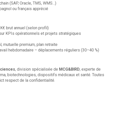
y chain (SAP, Oracle, TMS, WMS…)
pagnol ou français apprécié
K€ brut annuel (selon profil)
sur KPIs opérationnels et projets stratégiques
é
al, mutuelle premium, plan retraite
étravail hebdomadaire – déplacements réguliers (30–40 %)
ciences
, division spécialisée de
MCG&BIRD
, experte de
rma, biotechnologies, dispositifs médicaux et santé. Toutes
ct respect de la confidentialité.